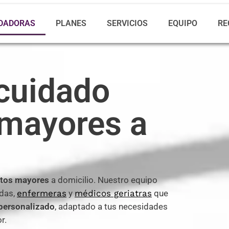
DADORAS
PLANES
SERVICIOS
EQUIPO
RE
 cuidado
 mayores a
ltos mayores
a domicilio. Nuestro equipo
das,
enfermeras
y
médicos geriatras
que
ersonalizado
, adaptado a tus necesidades
r.