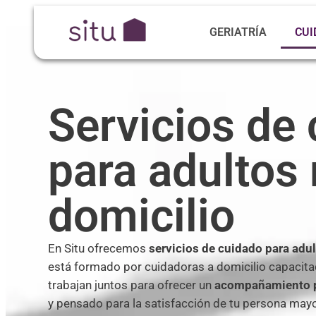
GERIATRÍA
CUI
Servicios de
para adultos
domicilio
En Situ ofrecemos
servicios
de cuidado para adu
está formado por cuidadoras
a domicilio
capacita
trabajan juntos para ofrecer un
acompañamiento p
y pensado para
la satisfacción de tu persona mayo