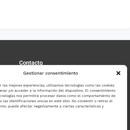
Contacto
¿Quieres llamarnos?
Gestionar consentimiento
+56 9 8889 9427
r las mejores experiencias, utilizamos tecnologías como las cookies
Warren Smith 32, Las Condes,
nar y/o acceder a la información del dispositivo. El consentimiento
Santiago de Chile.
ecnologías nos permitirá procesar datos como el comportamiento de
 las identificaciones únicas en este sitio. No consentir o retirar el
nto, puede afectar negativamente a ciertas características y