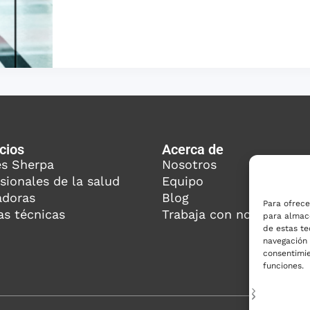
cios
Acerca de
es Sherpa
Nosotros
sionales de la salud
Equipo
adoras
Blog
Para ofrece
as técnicas
Trabaja con nosotros
para almace
de estas t
navegación o
consentimie
funciones.