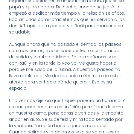
regalón, especialmente de Raúl, mi marido, que es su
papá y que lo adora. De hecho, cuando se jubiló le
empezó a dedicar más tiempo y la relación se afiató.
Hacían unas caminatas eternas que les servían a los
dos. A Trapiel para pasear y a Raúl para mantenerse
saludable.
Aunque ahora que ha pasado el tiempo los paseos
son más cortos, Trapiel sabe perfecto sus horarios
de salida y la ruta cotidiana. En las mañanas sale
con Raúl y en la tarde lo veo yo. Me gusta hacerlo
porque me saca de la rutina. A nuestros paseos no
llevo ni teléfono. Me dedico solo a él y trato de estar
atenta para ver hacia dónde quiere ir. Ese es su
espacio.
Una vez nos dijeron que Trapiel parecía un humano. Y
es que para nosotros es un “niño perro” que duerme
en nuestra cama, pone caras divertidas y le encanta
andar en auto. Se sube feliz y mira todo sentado por
la ventana. También hace algunas maldades.
Cuando salimos y lo dejamos solo se va a nuestra