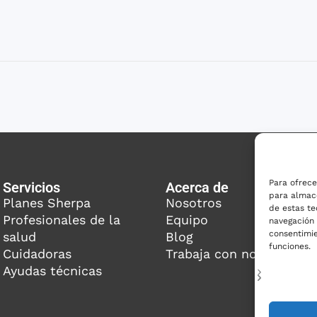
Para ofrece
Servicios
Acerca de
para almace
Planes Sherpa
Nosotros
de estas t
Profesionales de la
Equipo
navegación o
consentimie
salud
Blog
funciones.
Cuidadoras
Trabaja con nosotros
Ayudas técnicas