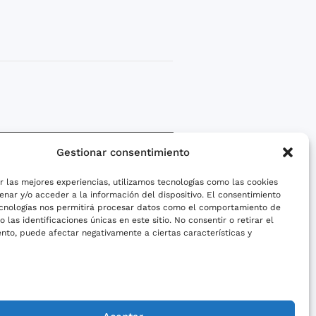
Gestionar consentimiento
r las mejores experiencias, utilizamos tecnologías como las cookies
Contacto
nar y/o acceder a la información del dispositivo. El consentimiento
¿Quieres llamarnos?
ecnologías nos permitirá procesar datos como el comportamiento de
+56 9 8889 9427
 las identificaciones únicas en este sitio. No consentir o retirar el
nto, puede afectar negativamente a ciertas características y
Warren Smith 32, Las
Condes, Santiago de Chile.