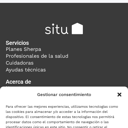
Servicios
Planes Sherpa
Profesionales de la salud
Cuidadoras
Ayudas técnicas
Acerca de
Nosotros
Equipo
Gestionar consentimiento
Blog
Para ofrecer las mejores experiencias, utilizamos tecnologías como
Trabaja con nosotros
las cookies para almacenar y/o acceder a la información del
dispositivo. El consentimiento de estas tecnologías nos permitirá
Contacto
procesar datos como el comportamiento de navegación o las
¿Quieres llamarnos?
identificaciones únicas en este sitio. No consentir o retirar el