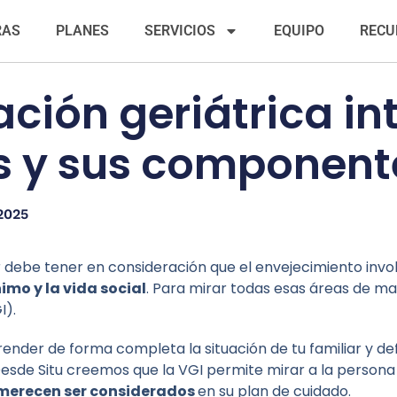
RAS
PLANES
SERVICIOS
EQUIPO
RECU
ción geriátrica int
s y sus component
2025
 debe tener en consideración que el envejecimiento in
imo y la vida social
. Para mirar todas esas áreas de ma
I).
der de forma completa la situación de tu familiar y def
.Desde Situ creemos que la VGI permite mirar a la pers
e merecen ser considerados
en su plan de cuidado.