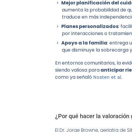
Mejor planificación del cui
aumenta la probabilidad de que
traduce en más independencia 
Planes personalizados
: faci
por interacciones o tratamien
Apoyo a la familia
: entrega 
que disminuye la sobrecarga y
En entornos comunitarios, la evi
siendo valiosa para
anticipar ri
como ya señaló
.
Nosten et al
¿Por qué hacer la valoración 
El Dr. Jorge Browne, geriatra de S