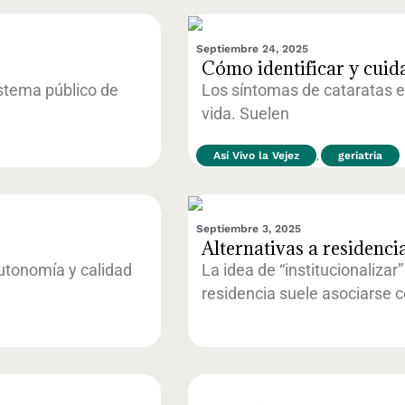
Septiembre 24, 2025
Cómo identificar y cuid
istema público de
Los síntomas de cataratas e
vida. Suelen
Así Vivo la Vejez
,
geriatria
Septiembre 3, 2025
Alternativas a residenci
utonomía y calidad
La idea de “institucionaliza
residencia suele asociarse c