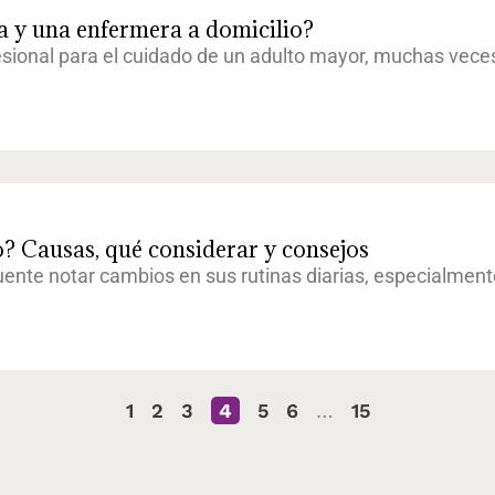
ra y una enfermera a domicilio?
sional para el cuidado de un adulto mayor, muchas vece
 Causas, qué considerar y consejos
nte notar cambios en sus rutinas diarias, especialment
1
2
3
4
5
6
…
15