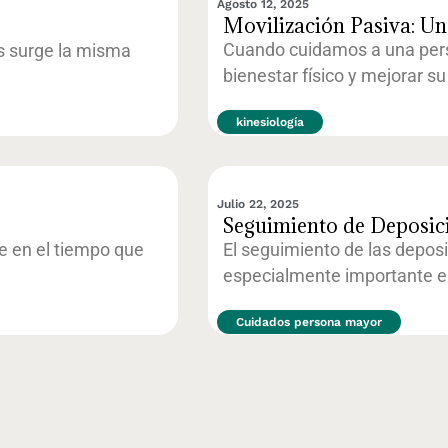
Agosto 12, 2025
Movilización Pasiva: U
Cuando cuidamos a una pers
s surge la misma
bienestar físico y mejorar su
kinesiología
Julio 22, 2025
Seguimiento de Deposic
El seguimiento de las depos
e en el tiempo que
especialmente importante e
Cuidados persona mayor