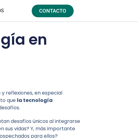
OS
CONTACTO
gía en
 y reflexiones, en especial
eto que
la tecnología
esafíos.
ntan desafíos únicos al integrarse
en sus vidas? Y, más importante
sospechados para ellos?