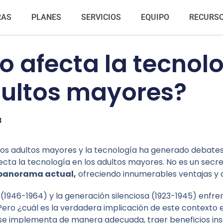
RAS
PLANES
SERVICIOS
EQUIPO
RECURS
 afecta la tecnolo
dultos mayores?
3
re los adultos mayores y la tecnología ha generado debates
cta la tecnología en los adultos mayores. No es un secr
 panorama actual,
ofreciendo innumerables ventajas y d
s
(1946-1964) y la generación silenciosa (1923-1945) enfre
 Pero ¿cuál es la verdadera implicación de este contexto 
se implementa de manera adecuada, traer beneficios in