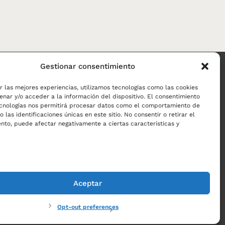
Gestionar consentimiento
r las mejores experiencias, utilizamos tecnologías como las cookies
Contacto
¿Quieres llamarnos?
nar y/o acceder a la información del dispositivo. El consentimiento
ecnologías nos permitirá procesar datos como el comportamiento de
+56 9 8889 9427
 las identificaciones únicas en este sitio. No consentir o retirar el
nto, puede afectar negativamente a ciertas características y
Warren Smith 32, Las Condes,
Santiago de Chile.
Aceptar
Opt-out preferences