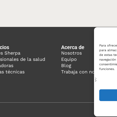
Para ofrece
cios
Acerca de
para almace
es Sherpa
Nosotros
de estas t
sionales de la salud
Equipo
navegación o
consentimie
adoras
Blog
funciones.
as técnicas
Trabaja con nosotros